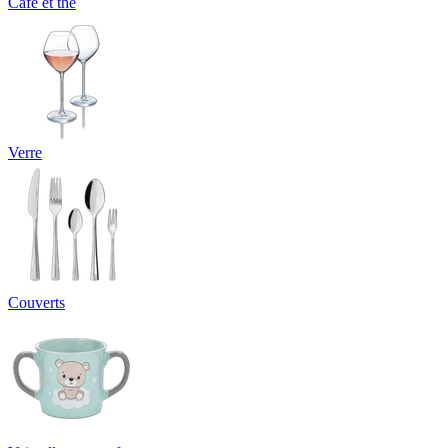
Café et thé
Verre
Couverts