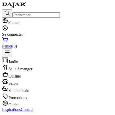
France
Se connecter
Panier
(0)
Jardin
Salle à manger
Cuisine
Salon
Salle de bain
Promotions
Outlet
Inspirations
Contact