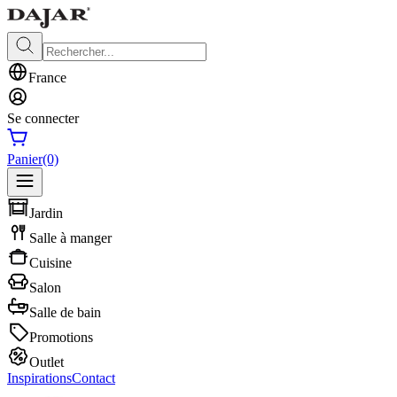
France
Se connecter
Panier
(0)
Jardin
Salle à manger
Cuisine
Salon
Salle de bain
Promotions
Outlet
Inspirations
Contact