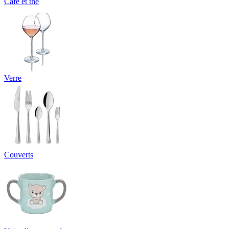
Café et thé
Verre
Couverts