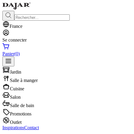
France
Se connecter
Panier
(0)
Jardin
Salle à manger
Cuisine
Salon
Salle de bain
Promotions
Outlet
Inspirations
Contact