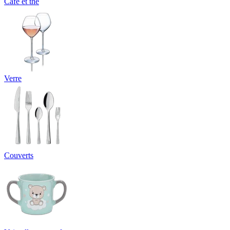
Café et thé
Verre
Couverts