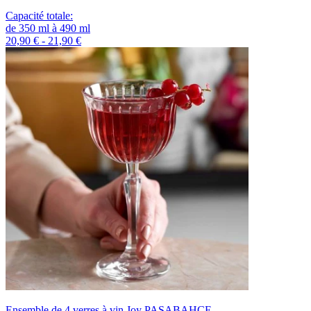
Capacité totale
:
de
350
ml
à
490
ml
20,90 € - 21,90 €
Ensemble de 4 verres à vin Joy PASABAHCE