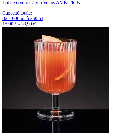
Lot de 6 verres à vin Venus AMBITION
Capacité totale
:
de
-1000
ml
à
350
ml
15,90 € - 18,90 €