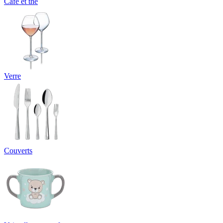
Café et thé
Verre
Couverts