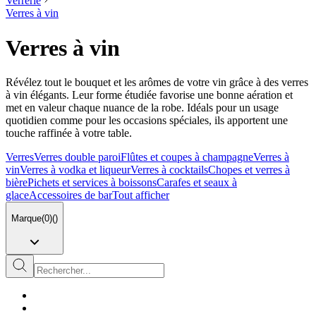
Verrerie
Verres à vin
Verres à vin
Révélez tout le bouquet et les arômes de votre vin grâce à des verres
à vin élégants. Leur forme étudiée favorise une bonne aération et
met en valeur chaque nuance de la robe. Idéals pour un usage
quotidien comme pour les occasions spéciales, ils apportent une
touche raffinée à votre table.
Verres
Verres double paroi
Flûtes et coupes à champagne
Verres à
vin
Verres à vodka et liqueur
Verres à cocktails
Chopes et verres à
bière
Pichets et services à boissons
Carafes et seaux à
glace
Accessoires de bar
Tout afficher
Marque
(
0
)
(
)