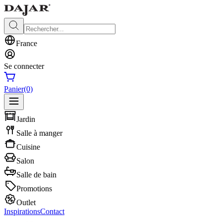
France
Se connecter
Panier
(0)
Jardin
Salle à manger
Cuisine
Salon
Salle de bain
Promotions
Outlet
Inspirations
Contact