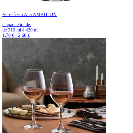
Verre à vin Alia AMBITION
Capacité totale
:
de
310
ml
à
420
ml
1,70 € - 2,60 €