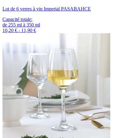
Lot de 6 verres à vin Imperial PASABAHCE
Capacité totale
:
de
255
ml
à
350
ml
10,20 € - 11,90 €