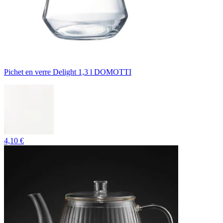
Pichet en verre Delight 1,3 l DOMOTTI
4,10 €