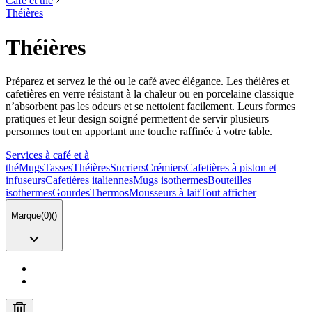
Café et thé
Théières
Théières
Préparez et servez le thé ou le café avec élégance. Les théières et
cafetières en verre résistant à la chaleur ou en porcelaine classique
n’absorbent pas les odeurs et se nettoient facilement. Leurs formes
pratiques et leur design soigné permettent de servir plusieurs
personnes tout en apportant une touche raffinée à votre table.
Services à café et à
thé
Mugs
Tasses
Théières
Sucriers
Crémiers
Cafetières à piston et
infuseurs
Cafetières italiennes
Mugs isothermes
Bouteilles
isothermes
Gourdes
Thermos
Mousseurs à lait
Tout afficher
Marque
(
0
)
(
)