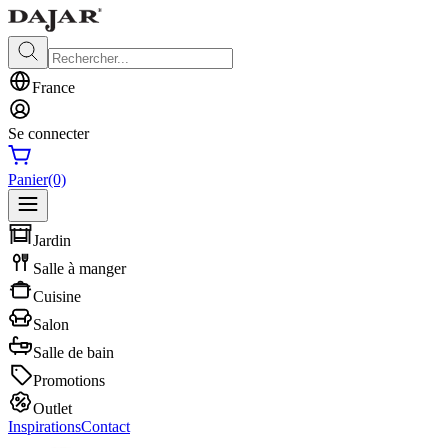
France
Se connecter
Panier
(0)
Jardin
Salle à manger
Cuisine
Salon
Salle de bain
Promotions
Outlet
Inspirations
Contact