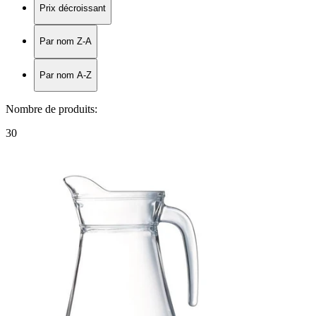
Prix décroissant
Par nom Z-A
Par nom A-Z
Nombre de produits
:
30