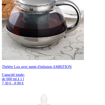
Théière Lux avec tamis d'infusion AMBITION
Capacité totale
:
de
600
ml
à
1
l
7,30 € - 8,90 €