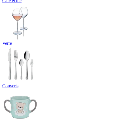
Café et thé
Verre
Couverts