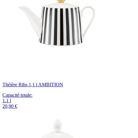
Théière Ribs 1,1 l AMBITION
Capacité totale
:
1.1
l
20,90 €