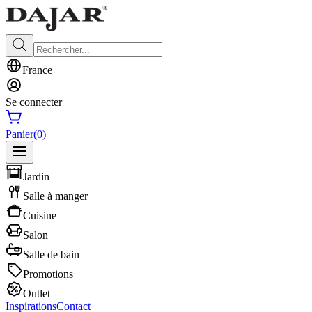
France
Se connecter
Panier
(0)
Jardin
Salle à manger
Cuisine
Salon
Salle de bain
Promotions
Outlet
Inspirations
Contact