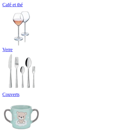
Café et thé
Verre
Couverts