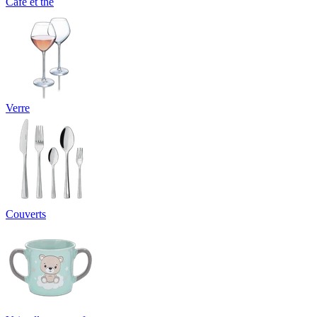
Café et thé
Verre
Couverts