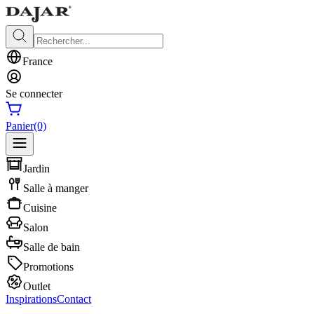
France
Se connecter
Panier
(0)
Jardin
Salle à manger
Cuisine
Salon
Salle de bain
Promotions
Outlet
Inspirations
Contact