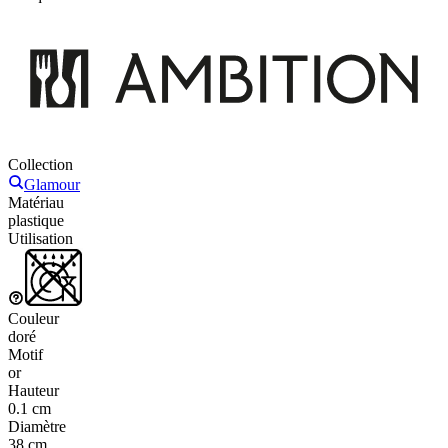
Collection
Glamour
Matériau
plastique
Utilisation
Couleur
doré
Motif
or
Hauteur
0.1 cm
Diamètre
38 cm