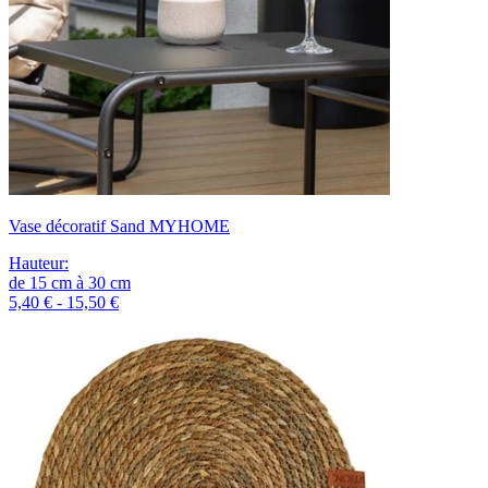
Vase décoratif Sand MYHOME
Hauteur
:
de
15
cm
à
30
cm
5,40 € - 15,50 €