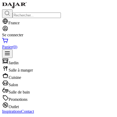
France
Se connecter
Panier
(0)
Jardin
Salle à manger
Cuisine
Salon
Salle de bain
Promotions
Outlet
Inspirations
Contact