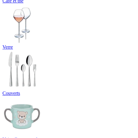
Café et thé
Verre
Couverts