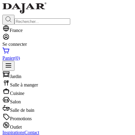
France
Se connecter
Panier
(0)
Jardin
Salle à manger
Cuisine
Salon
Salle de bain
Promotions
Outlet
Inspirations
Contact