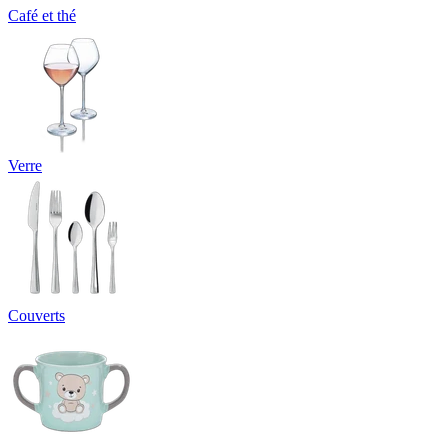
Café et thé
Verre
Couverts