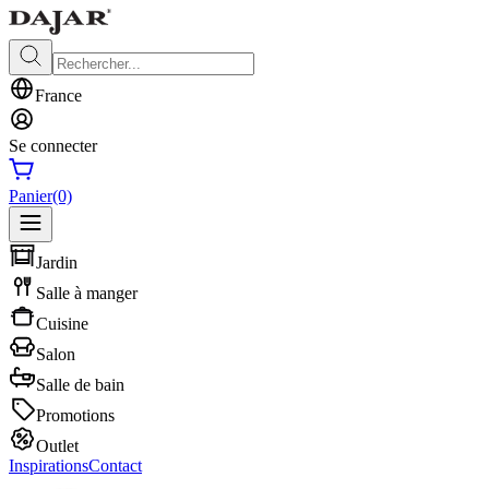
France
Se connecter
Panier
(0)
Jardin
Salle à manger
Cuisine
Salon
Salle de bain
Promotions
Outlet
Inspirations
Contact