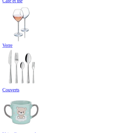
Café et thé
Verre
Couverts