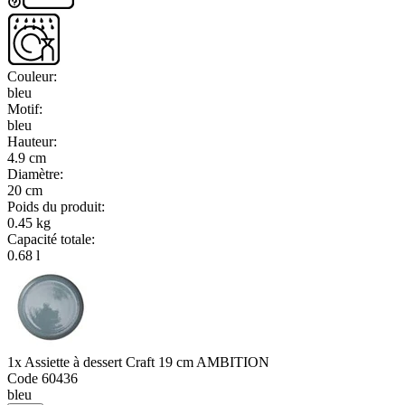
Couleur
:
bleu
Motif
:
bleu
Hauteur
:
4.9 cm
Diamètre
:
20 cm
Poids du produit
:
0.45 kg
Capacité totale
:
0.68 l
1x Assiette à dessert Craft 19 cm AMBITION
Code
60436
bleu