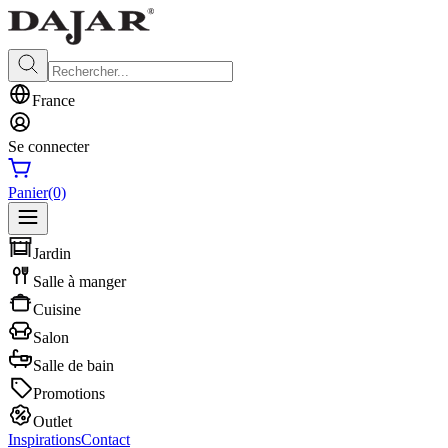
France
Se connecter
Panier
(0)
Jardin
Salle à manger
Cuisine
Salon
Salle de bain
Promotions
Outlet
Inspirations
Contact