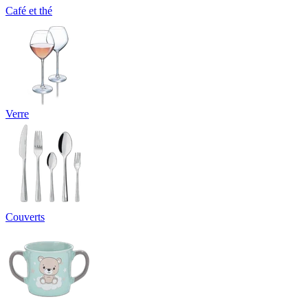
Café et thé
Verre
Couverts