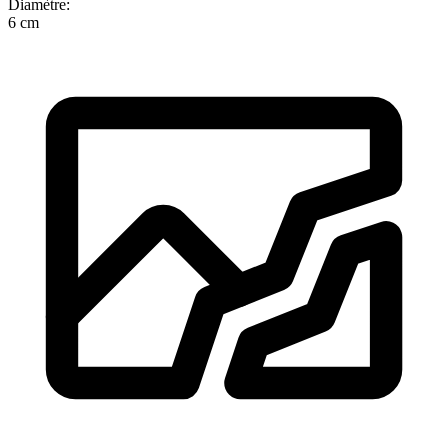
Diamètre
:
6 cm