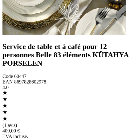
Service de table et à café pour 12
personnes Belle 83 éléments KÜTAHYA
PORSELEN
Code
60447
EAN
8697828602978
4.0
(
1 avis
)
409,00 €
TVA incluse
,