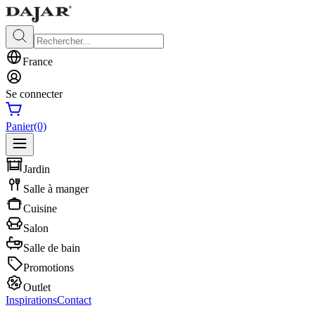
France
Se connecter
Panier
(0)
Jardin
Salle à manger
Cuisine
Salon
Salle de bain
Promotions
Outlet
Inspirations
Contact