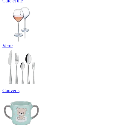
Café et thé
Verre
Couverts