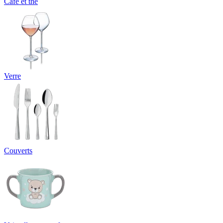
Café et thé
Verre
Couverts