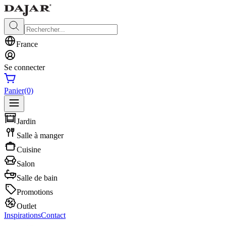
France
Se connecter
Panier
(0)
Jardin
Salle à manger
Cuisine
Salon
Salle de bain
Promotions
Outlet
Inspirations
Contact