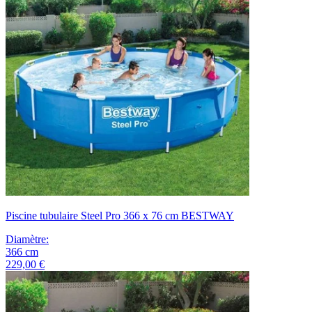
Piscine tubulaire Steel Pro 366 x 76 cm BESTWAY
Diamètre
:
366
cm
229,00 €