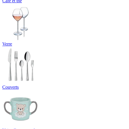
Café et thé
Verre
Couverts