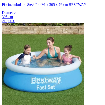
Piscine tubulaire Steel Pro Max 305 x 76 cm BESTWAY
Diamètre
:
305
cm
219,00 €