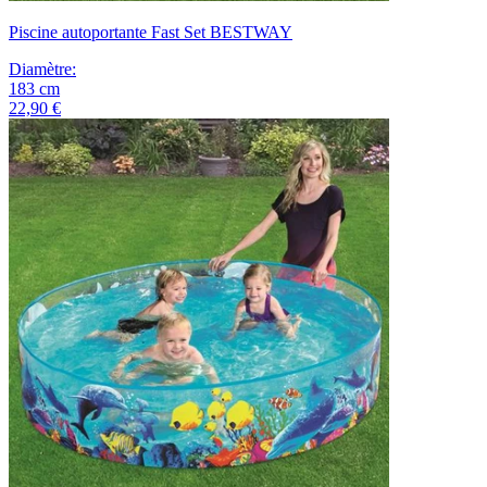
Piscine autoportante Fast Set BESTWAY
Diamètre
:
183
cm
22,90 €