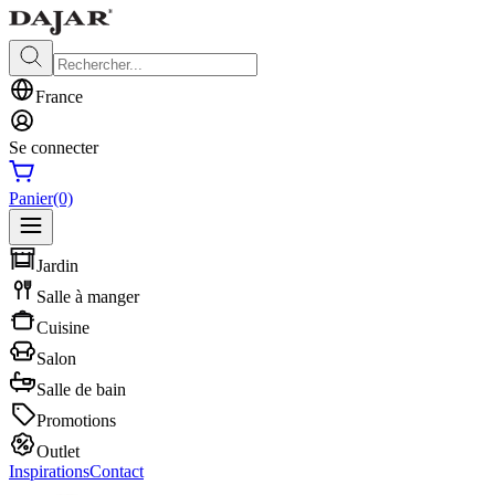
France
Se connecter
Panier
(0)
Jardin
Salle à manger
Cuisine
Salon
Salle de bain
Promotions
Outlet
Inspirations
Contact