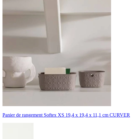
Panier de rangement Softex XS 19,4 x 19,4 x 11,1 cm CURVER