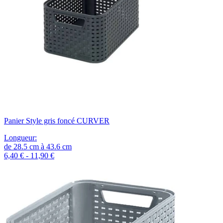
Panier Style gris foncé CURVER
Longueur
:
de
28.5
cm
à
43.6
cm
6,40 € - 11,90 €