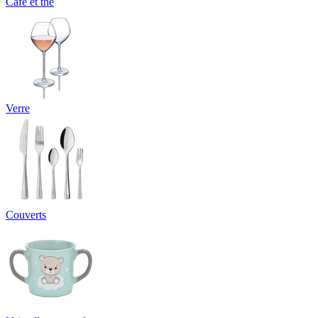
Café et thé
Verre
Couverts