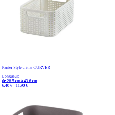
Panier Style crème CURVER
Longueur
:
de
28.5
cm
à
43.6
cm
6,40 € - 11,90 €