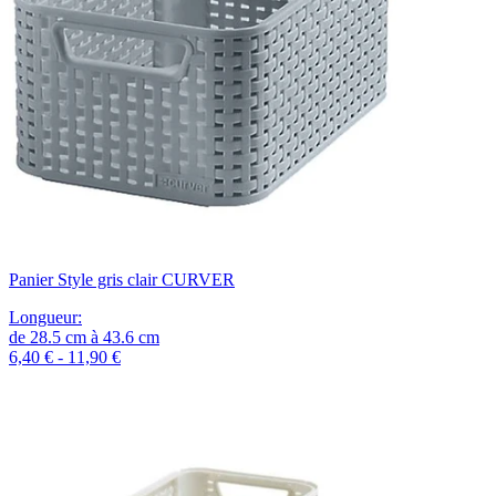
Panier Style gris clair CURVER
Longueur
:
de
28.5
cm
à
43.6
cm
6,40 € - 11,90 €