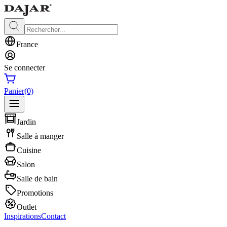
France
Se connecter
Panier
(0)
Jardin
Salle à manger
Cuisine
Salon
Salle de bain
Promotions
Outlet
Inspirations
Contact