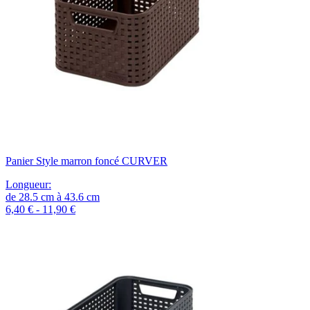
Panier Style marron foncé CURVER
Longueur
:
de
28.5
cm
à
43.6
cm
6,40 € - 11,90 €