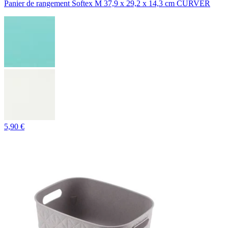
Panier de rangement Softex M 37,9 x 29,2 x 14,3 cm CURVER
5,90 €