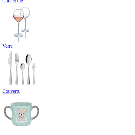
Café et thé
Verre
Couverts