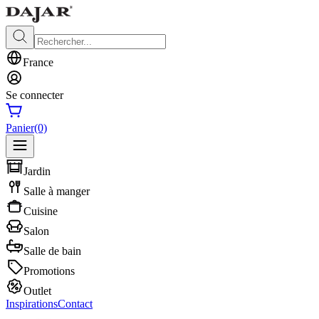
France
Se connecter
Panier
(0)
Jardin
Salle à manger
Cuisine
Salon
Salle de bain
Promotions
Outlet
Inspirations
Contact