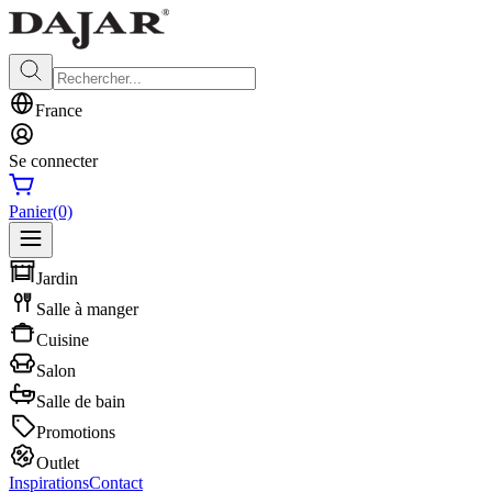
France
Se connecter
Panier
(0)
Jardin
Salle à manger
Cuisine
Salon
Salle de bain
Promotions
Outlet
Inspirations
Contact