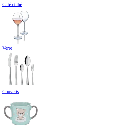
Café et thé
Verre
Couverts