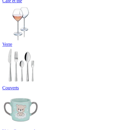
Café et thé
Verre
Couverts