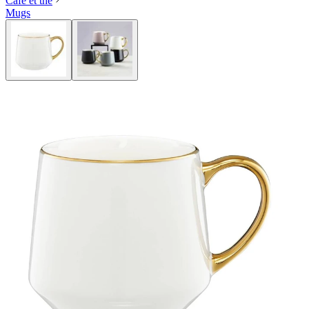
Café et thé
Mugs