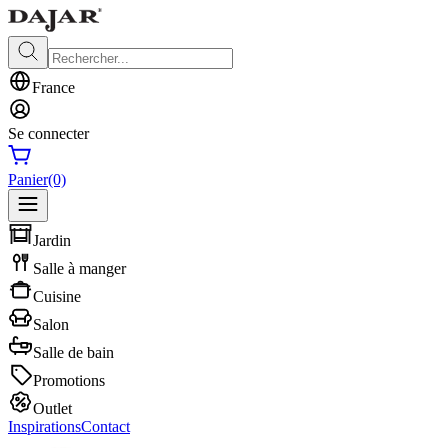
France
Se connecter
Panier
(0)
Jardin
Salle à manger
Cuisine
Salon
Salle de bain
Promotions
Outlet
Inspirations
Contact