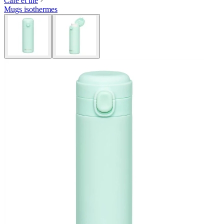
Café et thé
Mugs isothermes