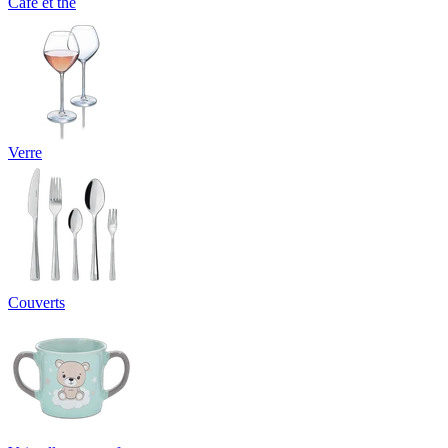
Café et thé
Verre
Couverts