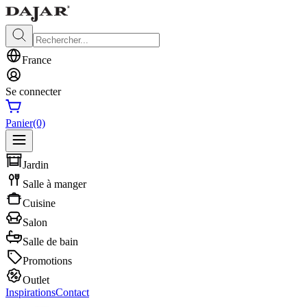
France
Se connecter
Panier
(0)
Jardin
Salle à manger
Cuisine
Salon
Salle de bain
Promotions
Outlet
Inspirations
Contact