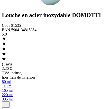
Louche en acier inoxydable DOMOTTI
Code
81535
EAN
5904134815354
5.0
(
1 avis
)
2,20 €
TVA incluse
,
hors frais de livraison
80 ml
110 ml
165 ml
220 ml
335 ml