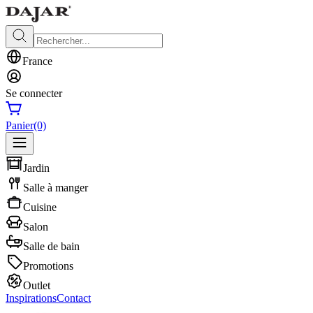
France
Se connecter
Panier
(0)
Jardin
Salle à manger
Cuisine
Salon
Salle de bain
Promotions
Outlet
Inspirations
Contact