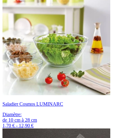
Saladier Cosmos LUMINARC
Diamètre
:
de
10
cm
à
28
cm
1,70 € - 12,90 €