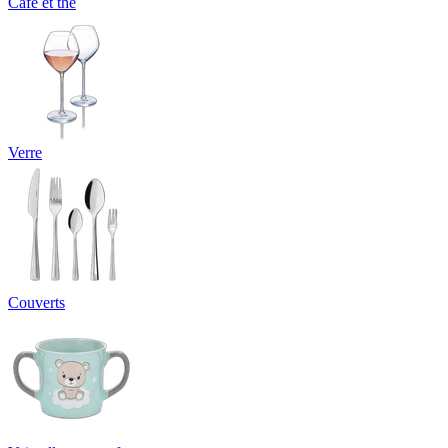
Café et thé
Verre
Couverts