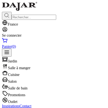
France
Se connecter
Panier
(0)
Jardin
Salle à manger
Cuisine
Salon
Salle de bain
Promotions
Outlet
Inspirations
Contact