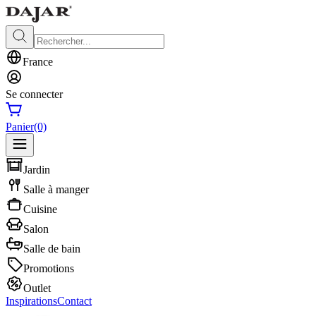
France
Se connecter
Panier
(0)
Jardin
Salle à manger
Cuisine
Salon
Salle de bain
Promotions
Outlet
Inspirations
Contact