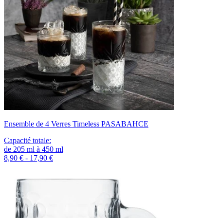
Ensemble de 4 Verres Timeless PASABAHCE
Capacité totale
:
de
205
ml
à
450
ml
8,90 € - 17,90 €