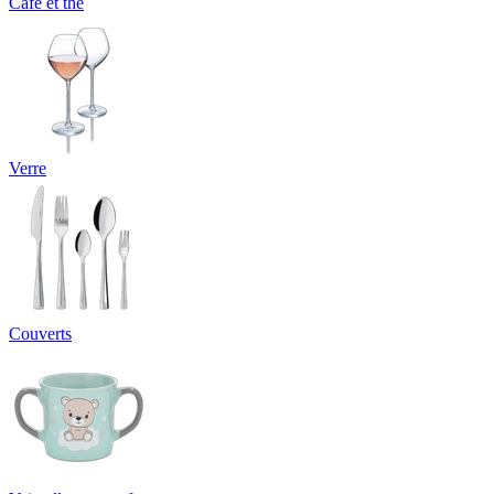
Café et thé
Verre
Couverts