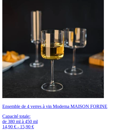
Ensemble de 4 verres à vin Moderna MAISON FORINE
Capacité totale
:
de
380
ml
à
450
ml
14,90 € - 15,90 €