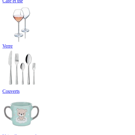
Café et thé
Verre
Couverts