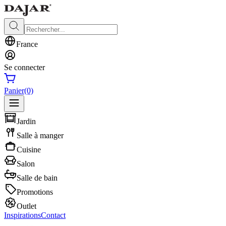
France
Se connecter
Panier
(0)
Jardin
Salle à manger
Cuisine
Salon
Salle de bain
Promotions
Outlet
Inspirations
Contact