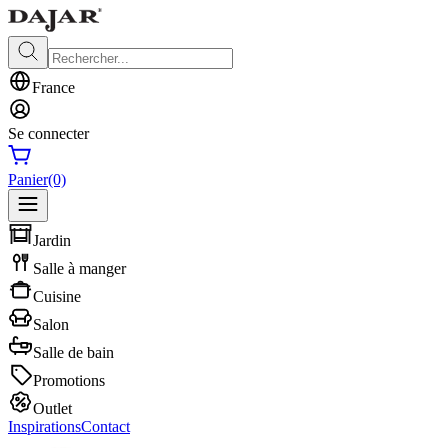
France
Se connecter
Panier
(0)
Jardin
Salle à manger
Cuisine
Salon
Salle de bain
Promotions
Outlet
Inspirations
Contact