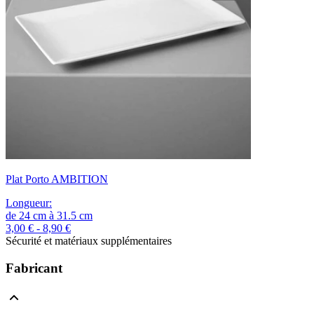
Plat Porto AMBITION
Longueur
:
de
24
cm
à
31.5
cm
3,00 € - 8,90 €
Sécurité et matériaux supplémentaires
Fabricant