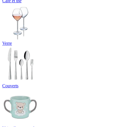
Café et thé
Verre
Couverts