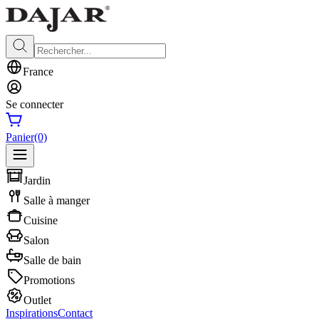
France
Se connecter
Panier
(0)
Jardin
Salle à manger
Cuisine
Salon
Salle de bain
Promotions
Outlet
Inspirations
Contact