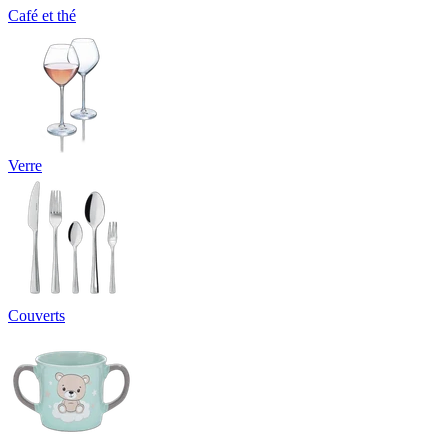
Café et thé
Verre
Couverts