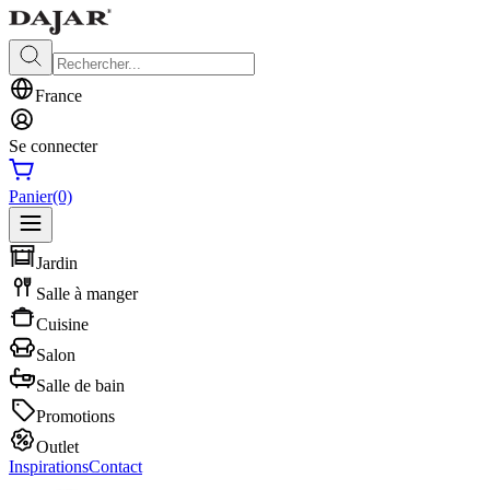
France
Se connecter
Panier
(0)
Jardin
Salle à manger
Cuisine
Salon
Salle de bain
Promotions
Outlet
Inspirations
Contact