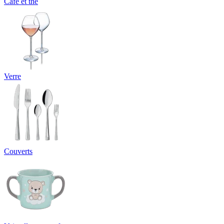
Café et thé
Verre
Couverts