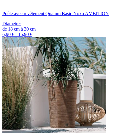
Poêle avec revêtement Qualum Basic Noxo AMBITION
Diamètre
:
de
18
cm
à
30
cm
6,90 € - 15,90 €